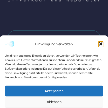
Zabergäustraße 22, 70435 Stuttgart
Einwilligung verwalten
Um dir ein optimales Erlebnis zu bieten, verwenden wir Technologien wie
info@pce-systeme.de
Cookies, um Geräteinformationen zu speichern und/oder darauf zuzugreifen.
Wenn du diesen Technologien zustimmst, können wir Daten wie das
Surfverhalten oder eindeutige IDs auf dieser Website verarbeiten. Wenn du
deine Einwilligung nicht erteilst oder zurückziehst, können bestimmte
Merkmale und Funktionen beeinträchtigt werden.
0711 8790181
Akzeptieren
Ablehnen
Datenschutz
|
Impressum
|
Cookie-Richtlinien