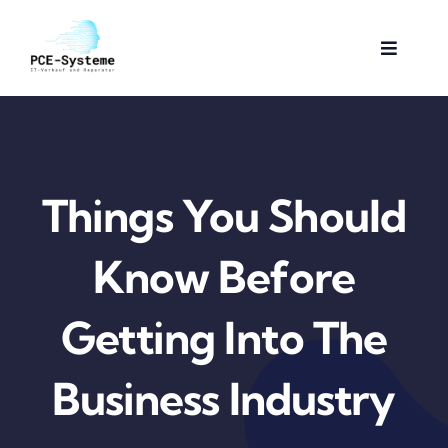
Skip
to
Toggle
content
Navigat
Startseite
Dienstleistungen
Things You Should
Über Uns
Know Before
Kontakt
Getting Into The
Business Industry
Cookie-Richtlinie (EU)