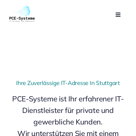
Skip
to
Toggle
content
Navigat
Startseite
Dienstleistungen
Über Uns
Ihre Zuverlässige IT-Adresse In Stuttgart
Kontakt
PCE-Systeme ist Ihr erfahrener IT-
Dienstleister für private und
Cookie-Richtlinie (EU)
gewerbliche Kunden.
Wir unterstützen Sie mit einem