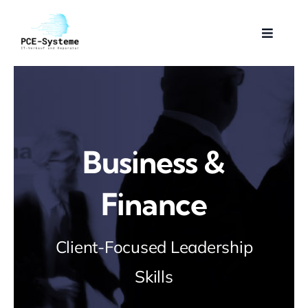
Skip
to
Toggle
content
Navigat
Startseite
Dienstleistungen
Business &
Über Uns
Finance
Kontakt
Client-Focused Leadership
Cookie-Richtlinie (EU)
Skills