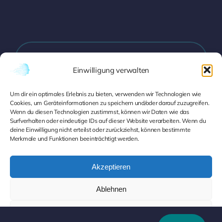
Zabergäustraße 22, 70435 Stuttgart
Einwilligung verwalten
Um dir ein optimales Erlebnis zu bieten, verwenden wir Technologien wie
info@pce-systeme.de
Cookies, um Geräteinformationen zu speichern und/oder darauf zuzugreifen.
Wenn du diesen Technologien zustimmst, können wir Daten wie das
Surfverhalten oder eindeutige IDs auf dieser Website verarbeiten. Wenn du
deine Einwilligung nicht erteilst oder zurückziehst, können bestimmte
Merkmale und Funktionen beeinträchtigt werden.
0711 8790181
Akzeptieren
Ablehnen
Datenschutz
|
Impressum
|
Cookie-Richtlinien
Einstellungen ansehen